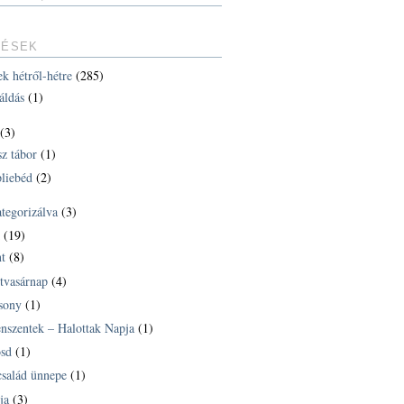
TÉSEK
ek hétről-hétre
(285)
áldás
(1)
(3)
sz tábor
(1)
liebéd
(2)
ategorizálva
(3)
k
(19)
t
(8)
tvasárnap
(4)
sony
(1)
nszentek – Halottak Napja
(1)
sd
(1)
család ünnepe
(1)
ja
(3)