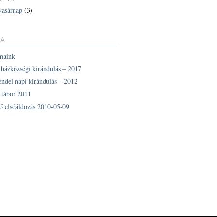
vasárnap
(3)
IA
maink
yházközségi kirándulás – 2017
endel napi kirándulás – 2012
z tábor 2011
ő elsőáldozás 2010-05-09