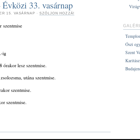
 Évközi 33. vasárnap
Virág
ER 15. VASÁRNAP
·
SZÓLJON HOZZÁ!
or szentmise
GALÉR
Templo
Őszi eg
Szent V
.-ig
Karitás
 órakor lesz szentmise.
Budajen
 zsolozsma, utána szentmise.
rakor szentmise.
kor szentmise.