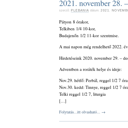
2021. november 28
szerző:
PLEBANIA
dátum:
2021. NOVEMB
Pátyon 8 órakor,
Telkiben 1/4 10-kor,
Budajenőn 1/2 11-kor szentmise.
A mai napon még rendelhető 2022. évi k
Hirdetéseink 2020. november 29. – de
Adventben a roráték helye és ideje:
Nov.29. hétfő: Perbál, reggel 1/2 7 óra
Nov.30. kedd: Tinnye, reggel 1/2 7 ór
Telki reggel 1/2 7, liturgia
[…]
Folytatás...itt olvasható...
→