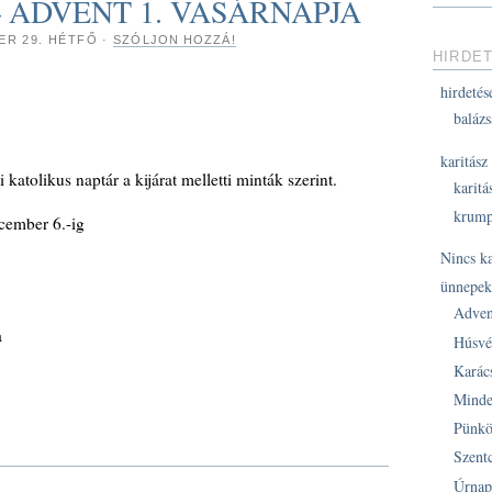
. – ADVENT 1. VASÁRNAPJA
ER 29. HÉTFŐ
·
SZÓLJON HOZZÁ!
HIRDE
hirdetés
balázs
karitász
atolikus naptár a kijárat melletti minták szerint.
karitá
krump
cember 6.-ig
Nincs k
ünnepe
Adven
a
Húsvé
Karác
Minde
Pünkö
Szent
Úrnap