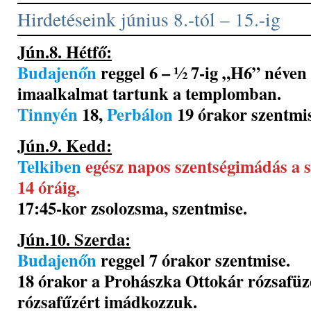
Hirdetéseink június 8.-tól – 15.-ig
Jún.8. Hétfő:
Budajenőn
reggel 6 – ½ 7-ig „H6” néven 
imaalkalmat tartunk a templomban.
Tinnyén
18,
Perbálon
19 órakor szentmi
Jún.9. Kedd:
Telkiben
egész napos szentségimádás a 
14 óráig.
17:45-kor zsolozsma, szentmise.
Jún.10. Szerda:
Budajenőn
reggel 7 órakor szentmise.
18 órakor a Prohászka Ottokár rózsafüz
rózsafűzért imádkozzuk.