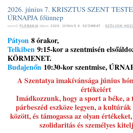
2026. június 7. KRISZTUS SZENT TEST
ÚRNAPJA főünnep
szerző:
PLEBANIA
dátum:
2026. JÚNIUS 6. SZOMBAT
·
SZÓLJON HOZ
Pátyon
8 órakor,
Telkiben
9:15-kor a szentmisén elsőál
KÖRMENET.
Budajenőn
10:30-kor szentmise, ÚR
A Szentatya imakívánsága június hón
értékeiért
Imádkozzunk, hogy a sport a béke, a t
párbeszéd eszköze legyen, a kultúrák
között, és támogassa az olyan értékeket, 
szolidaritás és személyes kitel