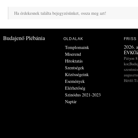
Ha érdekesnek találta bejegyzésünket, ossza meg azt!
Budajenő Plébánia
OLDALAK
FRISS
2026. a
Templomaink
ÉVKÖZ
Miserend
Pátyon 8
Hitoktatás
kor,Buda
Szentségek
szentmis
Közösségeink
augusztus
Hétfő:Ti
Események
Elérhetőség
Szinódus 2021-2023
Naptár