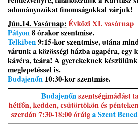
rendezvényre, találkozzunk a Karitász s
adományozókat finomságokkal várjuk!
Jún.14. Vasárnap:
Évközi XI. vasárnap
Pátyon
8 órakor szentmise.
Telkiben
9:15-kor szentmise, utána mind
várunk a közösségi házba agapéra, egy ki
kávéra, teára! A gyerekeknek készülünk 
meglepetéssel is.
Budajenőn
10:30-kor szentmise.
Budajenőn
szentségimádást t
hétfőn, kedden, csütörtökön és pénteken
szerdán 7:30-18:00 óráig
a Szent Bene