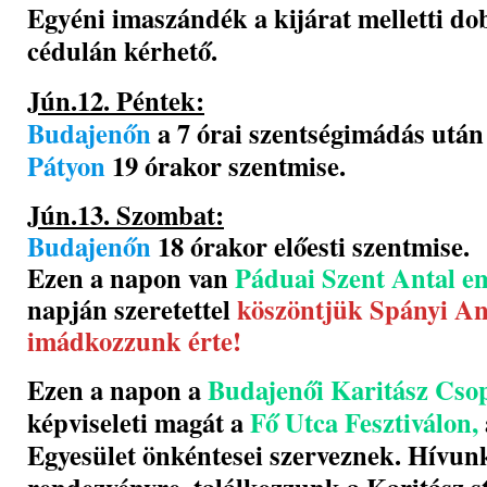
Egyéni imaszándék a kijárat melletti do
cédulán kérhető.
Jún.12. Péntek:
Budajenőn
a 7 órai szentségimádás után 
Pátyon
19 órakor szentmise.
Jún.13. Szombat:
Budajenőn
18 órakor előesti szentmise.
Ezen a napon van
Páduai Szent Antal e
napján szeretettel
köszöntjük Spányi An
imádkozzunk érte!
Ezen a napon a
Budajenői Karitász Cso
képviseleti magát a
Fő Utca Fesztiválon,
Egyesület önkéntesei szerveznek. Hívun