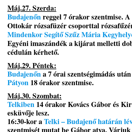
Máj.27. Szerda:
Budajenőn
reggel 7 órakor szentmise. 
Ottokár rózsafüzér csoporttal rózsafűzé
Mindenkor Segítő Szűz Mária Kegyhel
Egyéni imaszándék a kijárat melletti do
cédulán kérhető.
Máj.29. Péntek:
Budajenőn
a 7 órai szentségimádás után 
Pátyon
18 órakor szentmise.
Máj.30. Szombat:
Telkiben
14 órakor Kovács Gábor és Ki
esküvője lesz.
16:30-kor a
Telki – Budajenő határán lé
szentmisét mutat be Gábor atya. Várjuk 