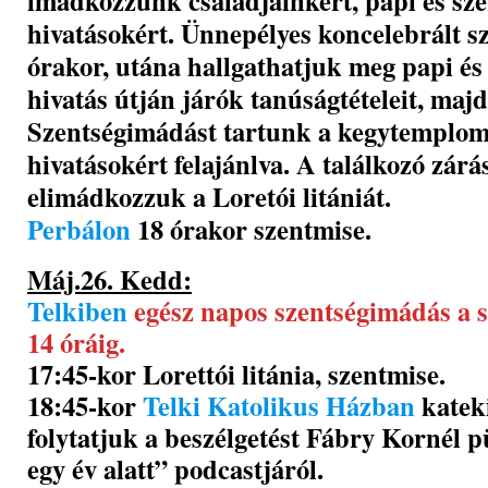
imádkozzunk családjainkért, papi és sze
hivatásokért. Ünnepélyes koncelebrált s
órakor, utána hallgathatjuk meg papi és 
hivatás útján járók tanúságtételeit, majd
Szentségimádást tartunk a kegytemplo
hivatásokért felajánlva. A találkozó zár
elimádkozzuk a Loretói litániát.
Perbálon
18 órakor szentmise.
Máj.26. Kedd:
Telkiben
egész napos szentségimádás a 
14 óráig.
17:45-kor Lorettói litánia, szentmise.
18:45-kor
Telki Katolikus Házban
katek
folytatjuk a beszélgetést Fábry Kornél p
egy év alatt” podcastjáról.