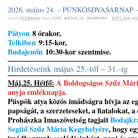
2026. május 24. – PÜNKÖSDVASÁRNAP –
szerző:
PLEBANIA
dátum:
2026. MÁJUS 24. VASÁRNAP
·
SZÓLJON HO
Pátyon
8 órakor,
Telkiben
9:15-kor,
Budajenőn
10:30-kor szentmise.
Hirdetéseink május 25.-től – 31.-ig
Máj.25. Hétfő:
A Boldogságos Szűz Mári
anyja emléknapja.
Püspök atya közös imádságra hívja az 
papságát, a szerzeteseket, a fiatalokat, a
Prohászka Imaszövetség tagjait
Bodajkr
Segítő Szűz Mária Kegyhelyére
, hogy eg