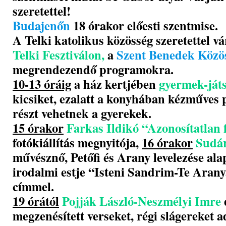
szeretettel!
Budajenőn
18 órakor előesti szentmise.
A Telki katolikus közösség szeretettel v
Telki Fesztiválon,
a
Szent Benedek Közö
megrendezendő programokra.
10-13 óráig
a ház kertjében
gyermek-ját
kicsiket, ezalatt a konyhában kézműves
részt vehetnek a gyerekek.
15 órakor
Farkas Ildikó “Azonosítatlan
fotókiállítás megnyitója,
16 órakor
Sudá
művésznő, Petőfi és Arany levelezése ala
irodalmi estje “Isteni Sandrim-Te Aran
címmel.
19 órától
Pojják László-Neszmélyi Imre
megzenésített verseket, régi slágereket 