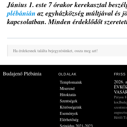
Június 1. este 7 órakor kerekasztal beszél
plébánián
az egyházközség múltjával és jö
kapcsolatban. Minden érdeklődőt szeretet
Ha érdekesnek találta bejegyzésünket, ossza meg azt!
Budajenő Plébánia
OLDALAK
FRISS
2026. a
Templomaink
ÉVKÖZ
Miserend
VASÁ
Hitoktatás
Pátyon 8
Szentségek
kor,Buda
Közösségeink
szentmis
augusztus
Események
Hétfő:Ti
Elérhetőség
Szinódus 2021-2023