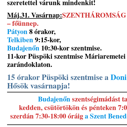
szeretettel várunk mindenkit!
Máj.31. Vasárnap:
SZENTHÁROMSÁG 
– főünnep.
Pátyon
8 órakor,
Telkiben
9:15-kor,
Budajenőn
10:30-kor szentmise.
11-kor Püspöki szentmise Máriaremetei 
zarándoklaton.
15 órakor Püspöki szentmise a
Doni
Hősök vasárnapja!
Budajenőn
szentségimádást t
kedden, csütörtökön és pénteken 7:0
szerdán 7:30-18:00 óráig
a Szent Bene