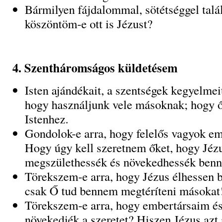
Bármilyen fájdalommal, sötétséggel tal
köszöntöm-e ott is Jézust?
4. Szentháromságos küldetésem
Isten ajándékait, a szentségek kegyelmei
hogy használjunk vele másoknak; hogy ő
Istenhez.
Gondolok-e arra, hogy felelős vagyok e
Hogy úgy kell szeretnem őket, hogy Jéz
megszülethessék és növekedhessék ben
Törekszem-e arra, hogy Jézus élhessen
csak Ő tud bennem megtéríteni másokat
Törekszem-e arra, hogy embertársaim é
növekedjék a szeretet? Hiszen Jézus azt 