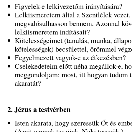
Figyelek-e lelkivezetőm irányítására?
Lelkiismeretem által a Szentlélek vezet,
megvalósulhasson bennem. Azonnal köv
lelkiismeretem indításait?
Kötelességeimet (tanulás, munka, állapo
kötelességek) becsülettel, örömmel vég
Fegyelmezett vagyok-e az étkezésben?
Cselekedeteim előtt néha megállok-e, h
meggondoljam: most, itt hogyan tudom te
akaratát?
2. Jézus a testvérben
Isten akarata, hogy szeressük Őt és embe
(Amit egynek teszünk, Neki tesszük.)