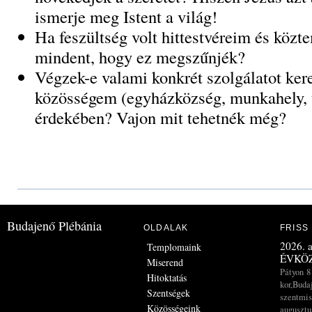
ismerje meg Istent a világ!
Ha feszültség volt hittestvéreim és közt
mindent, hogy ez megszűnjék?
Végzek-e valami konkrét szolgálatot ker
közösségem (egyházközség, munkahely, t
érdekében? Vajon mit tehetnék még?
Budajenő Plébánia
OLDALAK
FRISS
2026. a
Templomaink
ÉVKÖZ
Miserend
Pátyon 8
Hitoktatás
kor,Buda
Szentségek
szentmis
Közösségeink
augusztus