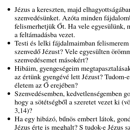
Jézus a kereszten, majd elhagyottságába
szenvedésünket. Azóta minden fájdalom
felismerhetjük Őt. Ha vele egyesülünk,
a feltámadásba vezet.
Testi és lelki fájdalmaimban felismerem
szenvedő Jézust? Vele egyesülten örömm
szenvedésemet másokért?
Hibáim, gyengeségeim megtapasztalásak
az értünk gyengévé lett Jézust? Tudom-e
életem az Ő erejében?
Szenvedésemben, kedvetlenségemben gon
hogy a sötétségből a szeretet vezet ki (vö
3,14)?
Ha egy hibázó, bűnös embert látok, gond
Jézus érte is meghalt? S tudok-e Jézus s