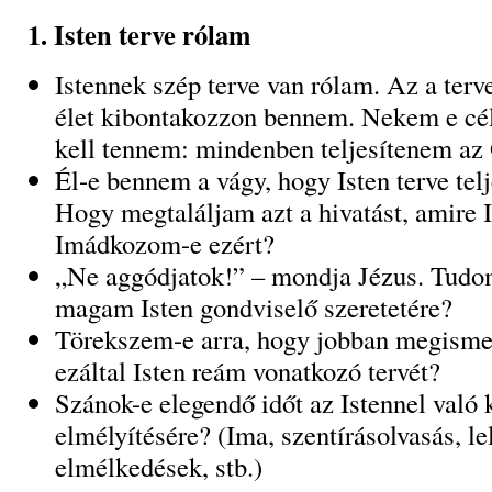
1. Isten terve rólam
Istennek szép terve van rólam. Az a terve
élet kibontakozzon bennem. Nekem e cél
kell tennem: mindenben teljesítenem az 
Él-e bennem a vágy, hogy Isten terve te
Hogy megtaláljam azt a hivatást, amire I
Imádkozom-e ezért?
„Ne aggódjatok!” – mondja Jézus. Tudo
magam Isten gondviselő szeretetére?
Törekszem-e arra, hogy jobban megisme
ezáltal Isten reám vonatkozó tervét?
Szánok-e elegendő időt az Istennel való 
elmélyítésére? (Ima, szentírásolvasás, l
elmélkedések, stb.)