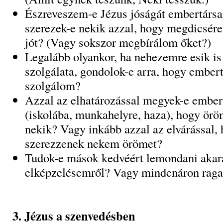
Észreveszem-e Jézus jóságát embertár
szerezek-e nekik azzal, hogy megdicsér
jót? (Vagy sokszor megbírálom őket?)
Legalább olyankor, ha nehezemre esik i
szolgálata, gondolok-e arra, hogy ember
szolgálom?
Azzal az elhatározással megyek-e ember
(iskolába, munkahelyre, haza), hogy örö
nekik? Vagy inkább azzal az elvárással,
szerezzenek nekem örömet?
Tudok-e mások kedvéért lemondani akar
elképzelésemről? Vagy mindenáron rag
3. Jézus a szenvedésben