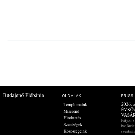
Budajenő Plébánia
OLDALAK
FRISS
2026. a
Templomaink
ÉVKÖZ
Miserend
VASÁ
Hitoktatás
Pátyon 8
Szentségek
kor,Buda
Közösségeink
szentmis