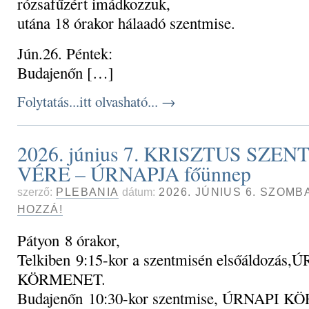
rózsafűzért imádkozzuk,
utána 18 órakor hálaadó szentmise.
Jún.26. Péntek:
Budajenőn […]
Folytatás...itt olvasható...
→
2026. június 7. KRISZTUS SZEN
VÉRE – ÚRNAPJA főünnep
szerző:
PLEBANIA
dátum:
2026. JÚNIUS 6. SZOMB
HOZZÁ!
Pátyon 8 órakor,
Telkiben 9:15-kor a szentmisén elsőáldozás,
KÖRMENET.
Budajenőn 10:30-kor szentmise, ÚRNAPI 