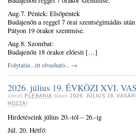
Budajenőn reggel 7 órakor szentmise.
Aug.7. Péntek: Elsőpéntek
Budajenőn a reggel 7 órai szentségimádás után 
Pátyon 19 órakor szentmise.
Aug.8. Szombat:
Budajenőn 18 órakor előesti […]
Folytatás...itt olvasható...
→
2026. július 19. ÉVKÖZI XVI. 
szerző:
PLEBANIA
dátum:
2026. JÚLIUS 19. VASÁ
HOZZÁ!
Hirdetéseink július 20.-tól – 26.-ig
Júl. 20. Hétfő: