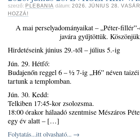
szerző:
PLEBANIA
dátum:
2026. JÚNIUS 28. VASÁ
HOZZÁ!
A mai perselyadományaikat – „Péter-fillér”-
javára gyűjtöttük. Köszönjük
Hirdetéseink június 29.-től – július 5.-ig
Jún. 29. Hétfő:
Budajenőn reggel 6 – ½ 7-ig „H6” néven taizé
tartunk a templomban.
Jún. 30. Kedd:
Telkiben 17:45-kor zsolozsma.
18:00 órakor hálaadó szentmise Mészáros Péter
egy év alatt – […]
Folytatás...itt olvasható...
→