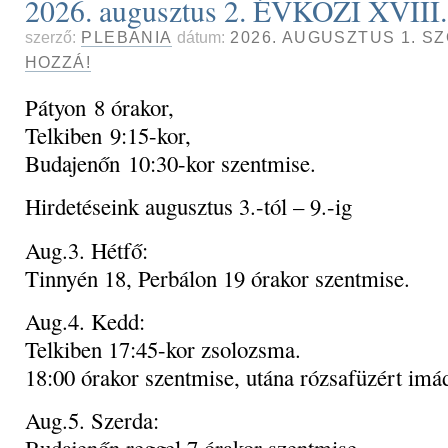
2026. augusztus 2. ÉVKÖZI XVI
szerző:
PLEBANIA
dátum:
2026. AUGUSZTUS 1. S
HOZZÁ!
Pátyon 8 órakor,
Telkiben 9:15-kor,
Budajenőn 10:30-kor szentmise.
Hirdetéseink augusztus 3.-tól – 9.-ig
Aug.3. Hétfő:
Tinnyén 18, Perbálon 19 órakor szentmise.
Aug.4. Kedd:
Telkiben 17:45-kor zsolozsma.
18:00 órakor szentmise, utána rózsafüzért imá
Aug.5. Szerda: