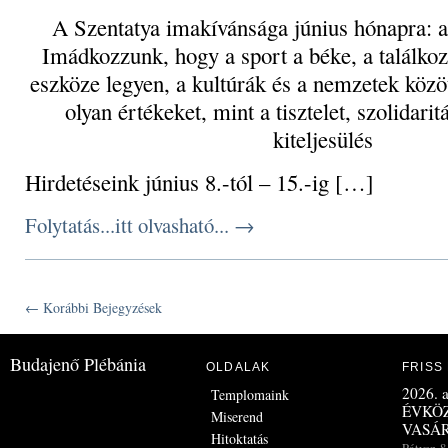
A Szentatya imakívánsága június hónapra: a 
Imádkozzunk, hogy a sport a béke, a találkoz
eszköze legyen, a kultúrák és a nemzetek közö
olyan értékeket, mint a tisztelet, szolidari
kiteljesülés
Hirdetéseink június 8.-tól – 15.-ig […]
Folytatás...itt olvasható...
→
← Korábbi Bejegyzések
Budajenő Plébánia
OLDALAK
FRISS
2026. a
Templomaink
ÉVKÖZ
Miserend
VASÁ
Hitoktatás