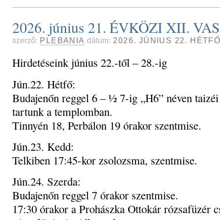
2026. június 21. ÉVKÖZI XII. V
szerző:
PLEBANIA
dátum:
2026. JÚNIUS 22. HÉTF
Hirdetéseink június 22.-től – 28.-ig
Jún.22. Hétfő:
Budajenőn reggel 6 – ½ 7-ig „H6” néven taizé
tartunk a templomban.
Tinnyén 18, Perbálon 19 órakor szentmise.
Jún.23. Kedd:
Telkiben 17:45-kor zsolozsma, szentmise.
Jún.24. Szerda:
Budajenőn reggel 7 órakor szentmise.
17:30 órakor a Prohászka Ottokár rózsafüzér c