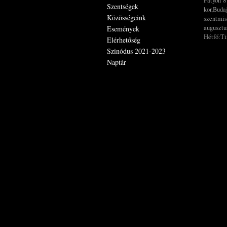
Pátyon 8
Szentségek
kor,Buda
Közösségeink
szentmis
augusztus
Események
Hétfő:Ti
Elérhetőség
Szinódus 2021-2023
Naptár