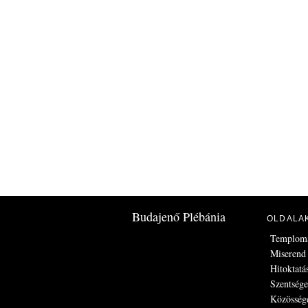
Budajenő Plébánia
OLDALA
Templom
Miserend
Hitoktatá
Szentség
Közösség