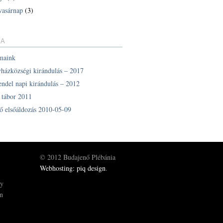
vasárnap
(3)
IA
maink
yházközségi kirándulás – 2017
endel napi kirándulás – 2012
z tábor 2011
ő elsőáldozás 2010-05-09
© 2012 Budajenő Plébánia
Webhosting: piq design
.
gy
ön