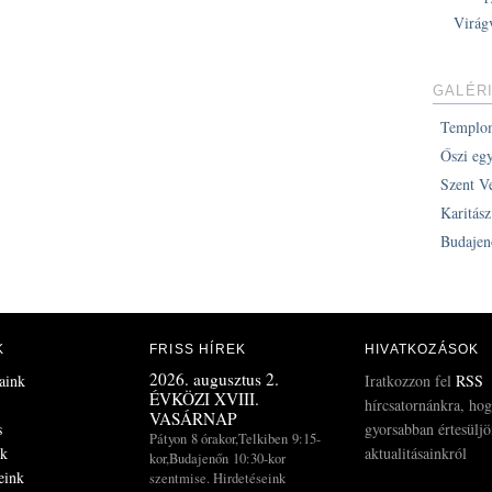
Virág
GALÉR
Templo
Őszi eg
Szent V
Karitás
Budajen
K
FRISS HÍREK
HIVATKOZÁSOK
2026. augusztus 2.
aink
Iratkozzon fel
RSS
ÉVKÖZI XVIII.
hírcsatornánkra, ho
VASÁRNAP
s
gyorsabban értesülj
Pátyon 8 órakor,Telkiben 9:15-
ek
aktualitásainkról
kor,Budajenőn 10:30-kor
eink
szentmise. Hirdetéseink