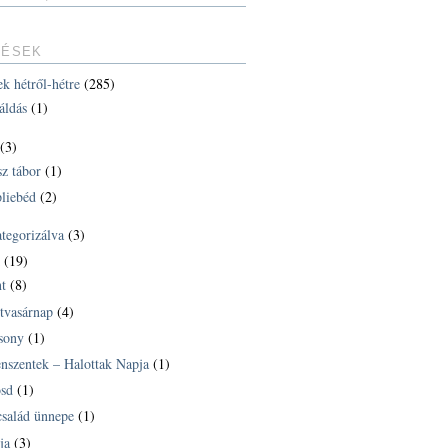
TÉSEK
ek hétről-hétre
(285)
áldás
(1)
(3)
sz tábor
(1)
liebéd
(2)
ategorizálva
(3)
k
(19)
t
(8)
tvasárnap
(4)
sony
(1)
nszentek – Halottak Napja
(1)
sd
(1)
család ünnepe
(1)
ja
(3)