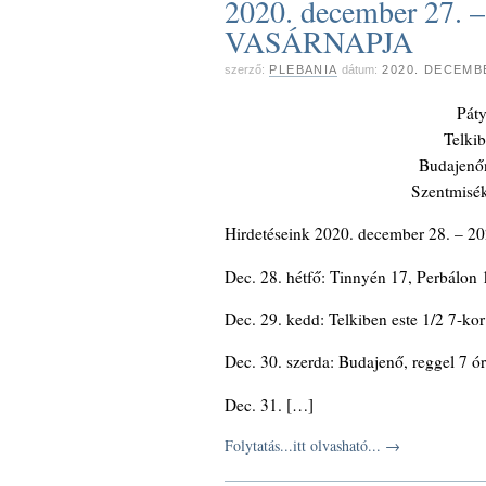
2020. december 27
VASÁRNAPJA
szerző:
PLEBANIA
dátum:
2020. DECEMB
Páty
Telki
Budajenőn
Szentmisék
Hirdetéseink 2020. december 28. – 202
Dec. 28. hétfő: Tinnyén 17, Perbálon 
Dec. 29. kedd: Telkiben este 1/2 7-ko
Dec. 30. szerda: Budajenő, reggel 7 ó
Dec. 31. […]
Folytatás...itt olvasható...
→