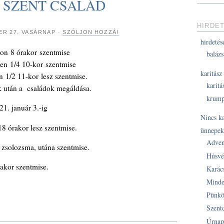
. – SZENT CSALÁD
HIRDE
ER 27. VASÁRNAP
·
SZÓLJON HOZZÁ!
hirdetés
on 8 órakor szentmise
balázs
ben 1/4 10-kor szentmise
karitász
 1/2 11-kor lesz szentmise.
karitá
 után a családok megáldása.
krump
1. január 3.-ig
Nincs k
18 órakor lesz szentmise.
ünnepe
Adven
r zsolozsma, utána szentmise.
Húsvé
rakor szentmise.
Karác
Minde
Pünkö
Szent
Úrnap