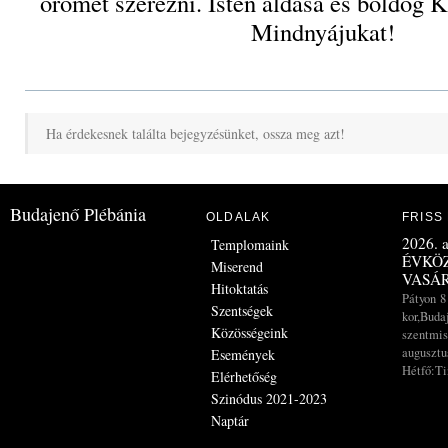
örömet szerezni. Isten áldása és boldog K
Mindnyájukat!
Ha érdekesnek találta bejegyzésünket, ossza meg azt!
Budajenő Plébánia
OLDALAK
FRISS
2026. a
Templomaink
ÉVKÖZ
Miserend
VASÁ
Hitoktatás
Pátyon 8
Szentségek
kor,Buda
Közösségeink
szentmis
augusztus
Események
Hétfő:Ti
Elérhetőség
Szinódus 2021-2023
Naptár