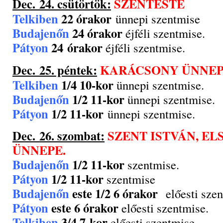
Dec. 24. csütörtök:
SZENTESTE
Telkiben
22 órakor
ünnepi szentmise
Budajenőn
24 órakor
éjféli szentmise.
Pátyon
24 órakor
éjféli szentmise.
Dec. 25. péntek:
KARÁCSONY ÜNNE
Telkiben
1/4 10-kor
ünnepi szentmise.
Budajenőn
1/2 11-kor
ünnepi szentmise.
Pátyon
1/2 11-kor
ünnepi szentmise.
Dec. 26. szombat:
SZENT ISTVÁN, E
ÜNNEPE.
Budajenőn
1/2 11-kor
szentmise.
Pátyon
1/2 11-kor
szentmise
Budajenőn
este 1/2 6 órakor
előesti szen
Pátyon
este 6 órakor
előesti szentmise.
Telkiben
3/4 7-kor
előesti szentmise.