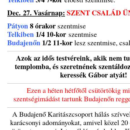
Dec. 27. Vasárnap:
SZENT CSALÁD Ü
Pátyon
8 órakor
szentmise
Telkiben
1/4 10-kor
szentmise
Budajenőn
1/2 11-kor
lesz szentmise, csa
Azok az idős testvéreink, akik nem t
templomba, és szeretnének szentáldoz
keressék Gábor atyát!
Ezen a héten hétfőtől csütörtökig m
szentségimádást tartunk Budajenőn reggel
A Budajenő Karitászcsoport hálás szívvel
karácsonyi adományokat, amivel közel 20 