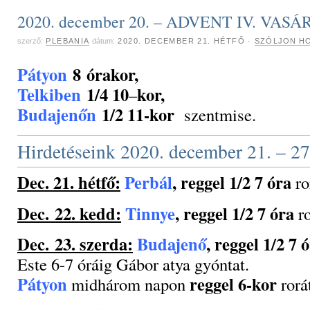
2020. december 20. – ADVENT IV. VAS
szerző:
PLEBANIA
dátum:
2020. DECEMBER 21. HÉTFŐ
·
SZÓLJON HO
Pátyon
8
órakor,
Telkiben
1/4 10
kor,
–
Budajenőn
1/2 11-kor
szentmise.
Hirdetéseink 2020. december 21. – 27
Dec. 21. hétfő:
Perbál
, reggel 1/2 7 óra
ro
Dec. 22. kedd:
Tinnye
, reggel 1/2 7 óra
ro
Dec. 23. szerda:
Budajenő
, reggel 1/2 7 
Este 6-7 óráig Gábor atya gyóntat.
Pátyon
reggel 6-kor
midhárom napon
rorá