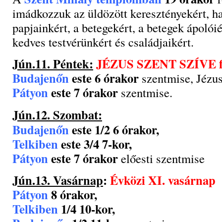
imádkozzuk az üldözött keresztényekért, h
papjainkért, a betegekért, a betegek ápolói
kedves testvérünkért és családjaikért.
Jún.11. Péntek:
JÉZUS SZENT SZÍVE f
Budajenőn
este 6 órakor
szentmise, Jézus 
Pátyon
este 7 órakor
szentmise.
Jún.12. Szombat:
Budajenőn
este 1/2 6 órakor,
Telkiben
este 3/4 7-kor,
Pátyon
este 7 órakor
előesti szentmise
Jún.13. Vasárnap
:
Évközi XI. vasárnap
Pátyon
8 órakor,
Telkiben
1/4 10-kor,