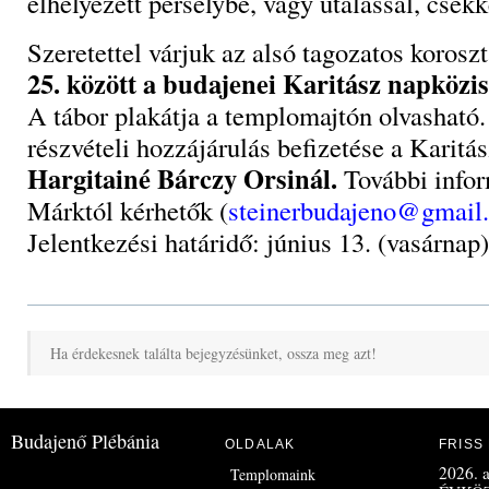
elhelyezett perselybe, vagy utalással, csekk
Szeretettel várjuk az alsó tagozatos korosz
25. között a budajenei Karitász napközi
A tábor plakátja a templomajtón olvasható.
részvételi hozzájárulás befizetése a Karitás
Hargitainé Bárczy Orsinál.
További infor
Márktól kérhetők (
steinerbudajeno@gmail
Jelentkezési határidő: június 13. (vasárnap)
Ha érdekesnek találta bejegyzésünket, ossza meg azt!
Budajenő Plébánia
OLDALAK
FRISS
2026. a
Templomaink