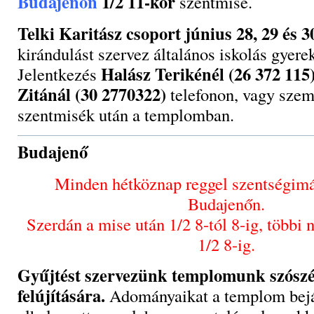
Budajenőn
1/2 11-kor
szentmise.
Telki Karitász csoport június 28, 29 és 3
kirándulást szervez általános iskolás gyere
Halász Terikénél (26 372 115
Jelentkezés
Zitánál (30 2770322)
telefonon, vagy szem
szentmisék után a templomban.
Budajenő
Minden hétköznap reggel szentségimá
Budajenőn.
Szerdán a mise után 1/2 8-tól 8-ig, többi 
1/2 8-ig.
Gyűjtést szervezünk templomunk szósz
felújítására.
Adományaikat a templom bejá