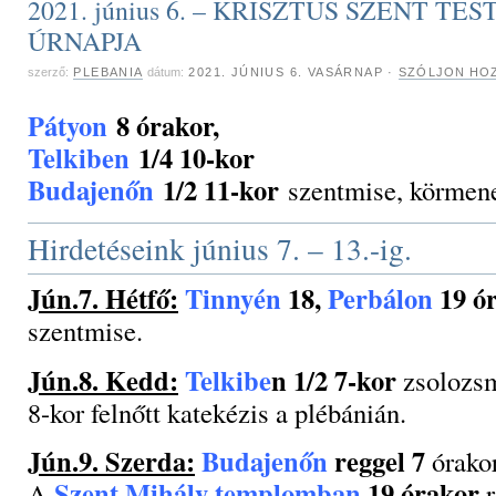
2021. június 6. – KRISZTUS SZENT TES
ÚRNAPJA
szerző:
PLEBANIA
dátum:
2021. JÚNIUS 6. VASÁRNAP
·
SZÓLJON HOZ
Pátyon
8 órakor,
Telkiben
1/4 10-kor
Budajenőn
1/2 11-kor
szentmise, körmene
Hirdetéseink június 7. – 13.-ig.
Jún.7. Hétfő:
Tinnyén
18,
Perbálon
19 ó
szentmise.
Jún.8. Kedd:
Telkibe
n 1/2 7-kor
zsolozsm
8-kor felnőtt katekézis a plébánián.
Jún.9. Szerda:
Budajenőn
reggel 7
órakor
Szent Mihály templomban
19 órakor
A
r