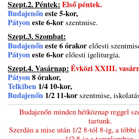
Szept.2. Péntek:
Első péntek.
Budajenőn
este 5-kor,
Pátyon
este 6-kor
szentmise.
Szept.3. Szombat:
Budajenőn
este 6 órakor
előesti szentmis
Pátyon
este 6-kor
előesti igeliturgia.
Szept.4. Vasárnap:
Évközi XXIII. vasár
Pátyon
8 órakor,
Telkiben
1/4 10-kor,
Budajenőn
1/2 11-kor
szentmise, iskolatá
Budajenőn minden hétköznap reggel sz
tartunk.
Szerdán a mise után 1/2 8-tól 8-ig, a többi
1/2 8-ig a templomban.