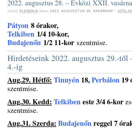
2022. augusztus 28. – Évközi XXII. vasárn
szerző:
PLEBANIA
dátum:
2022. AUGUSZTUS 28. VASÁRNAP
·
SZÓLJO
Pátyon
8 órakor,
Telkiben
1/4 10-kor,
Budajenőn
1/2 11-kor
szentmise.
Hirdetéseink 2022. augusztus 29.-től
4.-ig
Aug.29. Hétfő:
Tinnyén
18,
Perbálon
19 
szentmise.
Aug.30. Kedd:
Telkiben
este 3/4 6-kor
zs
szentmise.
Aug.31. Szerda:
Budajenőn
reggel 7 óra