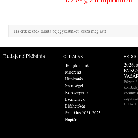
Ha érdekesnek találta bejegyzésünket, ossza meg azt!
Budajenő Plébánia
OLDALAK
FRISS
2026. a
Templomaink
ÉVKÖZ
Miserend
VASÁ
Hitoktatás
Pátyon 8
Szentségek
kor,Buda
Közösségeink
szentmis
augusztus
Események
Hétfő:Ti
Elérhetőség
Szinódus 2021-2023
Naptár