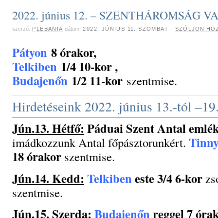
2022. június 12. – SZENTHÁROMSÁG 
szerző:
PLEBANIA
dátum:
2022. JÚNIUS 11. SZOMBAT
·
SZÓLJON HOZ
Pátyon
8 órakor,
Telkiben
1/4 10-kor ,
Budajenőn
1/2 11-kor
szentmise.
Hirdetéseink 2022. június 13.-tól –19.
Jún.13. Hétfő:
Páduai Szent Antal emlé
Tinn
imádkozzunk Antal főpásztorunkért.
18 órakor
szentmise.
Jún.14. Kedd:
Telkiben
este 3/4 6-kor
zs
szentmise.
Jún.15. Szerda:
Budajenőn
reggel 7 óra