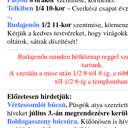
Telkiben
1/4 10-kor
– Cserkész csapat évz
–,
Budajenőn
1/2 11-kor
szentmise, körmene
Kérjük a kedves testvéreket, hogy virágokk
oltárok, sátrak díszítését!
Budajenőn minden hétköznap reggel sz
tartunk.
A szerdán a mise után 1/2 8-tól 8-ig, a tö
től 1/2 8-ig a templomban
Előzetesen hirdetjük:
Vértessomlói búcsú
.
Püspök atya szeretett
július 3.-án megrendezésre kerü
híveket
Boldogasszony búcsúra.
Különösen is hív