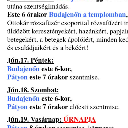
utána szentségimádás.
Este 6 órakor
Budajenőn a templomban
,
Ottokár rózsafüzér csoporttal rózsafűzért
üldözött keresztényekért, hazánkért, papjai
betegekért, a betegek ápolóiért, minden ke
és családjaikért és a békéért!
Jún.17. Péntek:
Budajenőn
este 6-kor,
Pátyon
este 7 órakor
szentmise.
Jún.18. Szombat:
Budajenőn
este 6-kor,
Pátyon
este 7 órakor
előesti szentmise.
Jún.19. Vasárnap:
ÚRNAPJA
Pátyon
8 órakor
szentmise, körmenet.