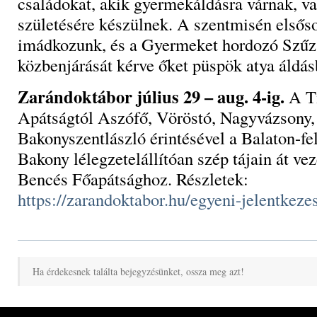
családokat, akik gyermekáldásra várnak, 
születésére készülnek. A szentmisén elsős
imádkozunk, és a Gyermeket hordozó Szűz
közbenjárását kérve őket püspök atya áldásb
Zarándoktábor július 29 – aug. 4-ig.
A Ti
Apátságtól Aszófő, Vöröstó, Nagyvázsony,
Bakonyszentlászló érintésével a Balaton-fe
Bakony lélegzetelállítóan szép tájain át v
Bencés Főapátsághoz. Részletek:
https://zarandoktabor.hu/egyeni-jelentkeze
Ha érdekesnek találta bejegyzésünket, ossza meg azt!