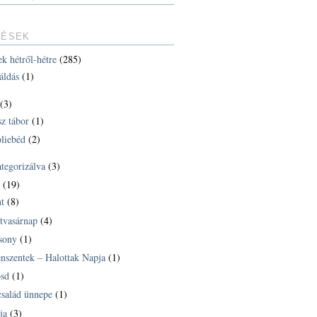
TÉSEK
ek hétről-hétre
(285)
áldás
(1)
(3)
sz tábor
(1)
liebéd
(2)
ategorizálva
(3)
k
(19)
t
(8)
tvasárnap
(4)
sony
(1)
nszentek – Halottak Napja
(1)
sd
(1)
család ünnepe
(1)
ja
(3)