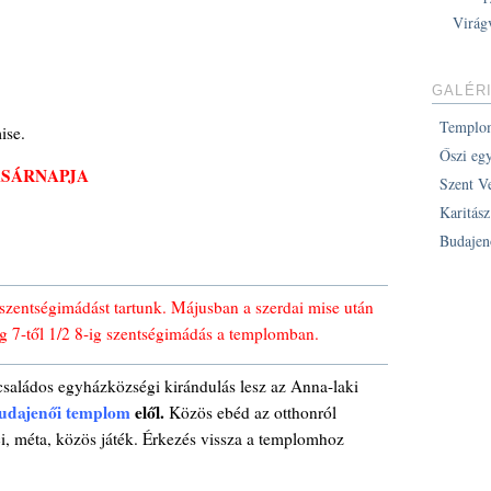
Virág
GALÉR
Templo
ise.
Őszi eg
ASÁRNAPJA
Szent V
Karitás
Budajen
zentségimádást tartunk. Májusban a szerdai mise után
dig 7-től 1/2 8-ig szentségimádás a templomban.
saládos egyházközségi kirándulás lesz az Anna-laki
udajenői templom
elől.
Közös ebéd az otthonról
ci, méta, közös játék. Érkezés vissza a templomhoz