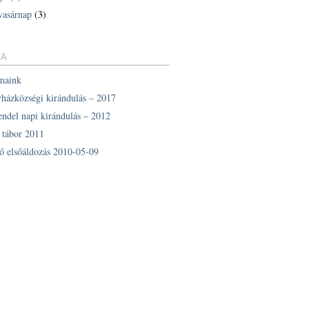
vasárnap
(3)
IA
maink
yházközségi kirándulás – 2017
endel napi kirándulás – 2012
z tábor 2011
ő elsőáldozás 2010-05-09