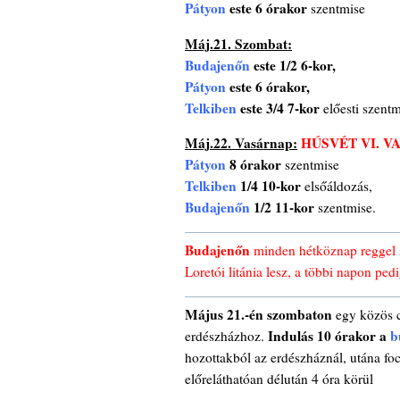
Pátyon
este 6 órakor
szentmise
Máj.21. Szombat:
Budajenőn
este 1/2 6-kor,
Pátyon
este 6 órakor,
Telkiben
este 3/4 7-kor
előesti szentm
Máj.22. Vasárnap:
HÚSVÉT VI. V
Pátyon
8 órakor
szentmise
Telkiben
1/4 10-kor
elsőáldozás,
Budajenőn
1/2 11-kor
szentmise.
Budajenőn
minden hétköznap reggel s
Loretói litánia lesz, a többi napon pe
Május 21.-én szombaton
egy közös c
Indulás 10 órakor a
b
erdészházhoz.
hozottakból az erdészháznál, utána fo
előreláthatóan délután 4 óra körül