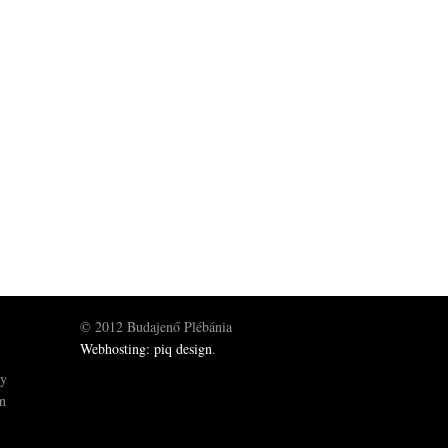
© 2012 Budajenő Plébánia
Webhosting: piq design
.
gy
ön