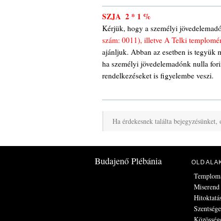
SZJA 2 * 1 %
Kérjük, hogy a személyi jövedelemad
szám: 0011), illetve A Telki templom
ajánljuk. Abban az esetben is tegyük 
ha személyi jövedelemadónk nulla fori
rendelkezéseket is figyelembe veszi.
Ha érdekesnek találta bejegyzésünket, 
Budajenő Plébánia
OLDALA
Templom
Miserend
Hitoktatá
Szentség
Közösség