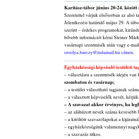
Karitász-tábor június 20-24. között
Szeretettel várjuk elsősorban az alsó 
Jelentkezési határidő május 29. A táb
szerint – érdekes programokat, kiránd
bővebb információt kérni Steiner Márk
vasárnapi szentmisék után vagy e-mai
orsolya.barczy@indamail.hu címen.
Egyházközségi képviselő testületi t
– választásra a szentmisék idején va
szombaton és vasárnap;
– a testület választható tagjainak szám
– a választott képviselők nevét, kérjük,
– A szavazat akkor érvényes, ha legf
– az aláhúzott nevek száma kevesebb l
– a kitöltött szavazólapokat a kijáratn
– egyházközségünk valamennyi nagykor
– a szavazás titkos.