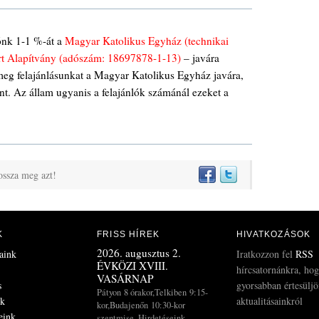
ónk 1-1 %-át a
Magyar Katolikus Egyház (technikai
ért Alapítvány (adószám: 18697878-1-13)
– javára
meg felajánlásunkat a Magyar Katolikus Egyház javára,
nt. Az állam ugyanis a felajánlók számánál ezeket a
ossza meg azt!
K
FRISS HÍREK
HIVATKOZÁSOK
2026. augusztus 2.
aink
Iratkozzon fel
RSS
ÉVKÖZI XVIII.
hírcsatornánkra, ho
VASÁRNAP
s
gyorsabban értesülj
Pátyon 8 órakor,Telkiben 9:15-
ek
aktualitásainkról
kor,Budajenőn 10:30-kor
eink
szentmise. Hirdetéseink