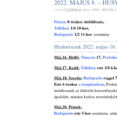
2022. MÁJUS 8. – HÚ
szerző:
PLEBANIA
dátum:
2022. MÁJUS 
Pátyon
8 órakor elsőáldozás,
Telkiben
1/4 10-kor,
Budajenőn
1/2 11-kor
szentmise.
Hirdetéseink 2022. május 16.-
Máj.16. Hétfő:
Tinnyén
17,
Perbálo
Máj.17. Kedd:
Telkiben
este 3/4 6-k
Máj.18. Szerda:
Budajenőn
reggel 
Este 6 órakor
a templomban
,
Prohász
imádkozunk az üldözött keresztényekért
ápolóiért, minden kedves testvérünkért 
Máj.20. Péntek:
Budajenőn
este 5-kor
szentmise, utána