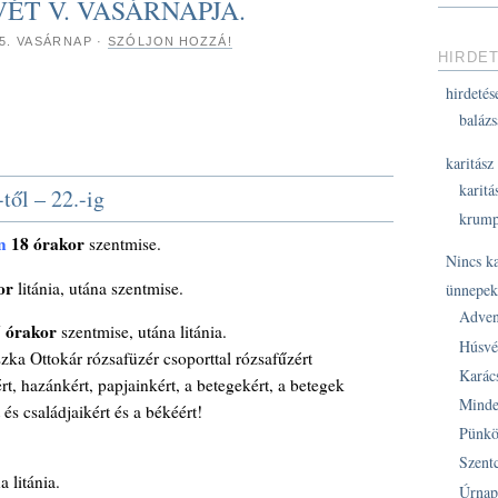
SVÉT V. VASÁRNAPJA.
15. VASÁRNAP
·
SZÓLJON HOZZÁ!
HIRDE
hirdetés
balázs
karitász
karitá
től – 22.-ig
krump
n
18 órakor
szentmise.
Nincs k
or
litánia, utána szentmise.
ünnepe
Adven
7 órakor
szentmise, utána litánia.
Húsvé
ka Ottokár rózsafüzér csoporttal rózsafűzért
Karác
, hazánkért, papjainkért, a betegekért, a betegek
Minde
és családjaikért és a békéért!
Pünkö
Szent
 litánia.
Úrnap