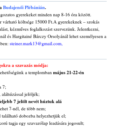
 a
Budajenői Plébánián
.
tagozatos gyerekeket minden nap 8-16 óra között.
or várható költsége 15000 Ft.A gyerekeknek – szokás
ulást, kézműves foglalkozást szervezünk. Jelentkezni,
nál és Hargitainé Bárczy Orsolyánál lehet személyesen a
lben:
steiner.mark13@gmail.com,
agokra a szavazás módja:
május 21-22-én
n lehetőségünk a templomban
a 7;
 aláhúzással jelöljék;
eljebb 7 jelölt nevét húztuk alá
ehet 7-nél, de több nem;
ál található dobozba helyezhetjük el;
ú tagja egy szavazólap leadására jogosult;