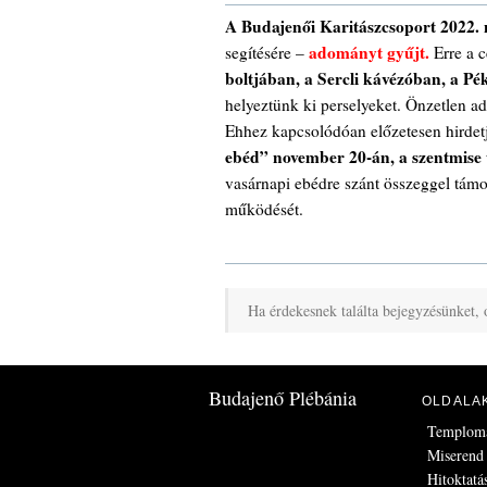
A Budajenői Karitászcsoport 2022. 
adományt gyűjt.
segítésére –
Erre a 
boltjában, a Sercli kávézóban, a P
helyeztünk ki perselyeket. Önzetlen 
Ehhez kapcsolódóan előzetesen hirde
ebéd” november 20-án, a szentmise 
vasárnapi ebédre szánt összeggel támo
működését.
Ha érdekesnek találta bejegyzésünket, 
Budajenő Plébánia
OLDALA
Templom
Miserend
Hitoktatá