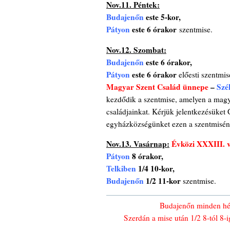
Nov.11. Péntek:
Budajenőn
este 5-kor,
Pátyon
este 6 órakor
szentmise.
Nov.12. Szombat:
Budajenőn
este 6 órakor,
Pátyon
este 6 órakor
előesti szentmis
Magyar Szent Család ünnepe
–
Szé
kezdődik a szentmise, amelyen a magy
családjainkat. Kérjük jelentkezésüket
egyházközségünket ezen a szentmisén
Nov.13. Vasárnap:
Évközi XXXIII. 
Pátyon
8 órakor,
Telkiben
1/4 10-kor,
Budajenőn
1/2 11-kor
szentmise.
Budajenőn minden hét
Szerdán a mise után 1/2 8-tól 8-i