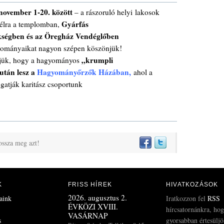
november 1-20. között
– a rászoruló helyi lakosok
Gyárfás
célra a templomban,
ékségben és az Öregház Vendéglőben
adományaikat nagyon szépen köszönjük!
„krumpli
tjük, hogy a hagyományos
után lesz a
Hagyományőrzők Házában,
a
hol a
gatják karitász csoportunk
ossza meg azt!
K
FRISS HÍREK
HIVATKOZÁSOK
2026. augusztus 2.
aink
Iratkozzon fel
RSS
ÉVKÖZI XVIII.
hírcsatornánkra, ho
VASÁRNAP
s
gyorsabban értesülj