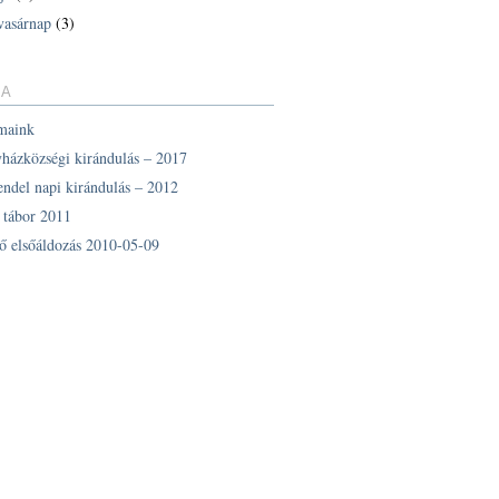
vasárnap
(3)
IA
maink
yházközségi kirándulás – 2017
endel napi kirándulás – 2012
z tábor 2011
ő elsőáldozás 2010-05-09