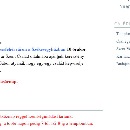
Virág
GALÉR
Templo
Őszi eg
e.
kesfehérváron a Székesegyházban
10 órakor
Szent V
ar Szent Család oltalmába ajánljuk keresztény
Karitás
 Gábor atyánál, hogy egy-egy család képviselje
Budajen
.
vasárnap.
köznap reggel szentségimádást tartunk.
g, a többi napon pedig 7-től 1/2 8-ig a templomban.