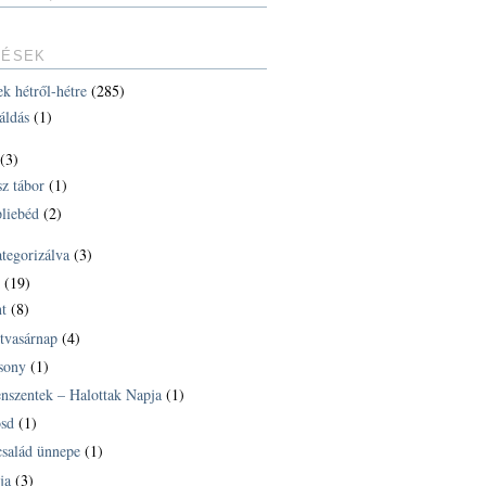
TÉSEK
ek hétről-hétre
(285)
áldás
(1)
(3)
sz tábor
(1)
liebéd
(2)
ategorizálva
(3)
k
(19)
t
(8)
tvasárnap
(4)
sony
(1)
nszentek – Halottak Napja
(1)
sd
(1)
család ünnepe
(1)
ja
(3)