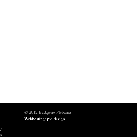
© 2012 Budajenő Plébánia
Webhosting: piq design
.
gy
ön