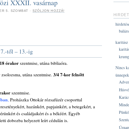
közi XXXII. vasárnap
ER 5. SZOMBAT
·
SZÓLJON HOZZÁ!
HIRDE
hirdetés
balázs
karitász
karitá
.-től – 13.-ig
krump
18 órakor
szentmise, utána bibliaóra.
Nincs k
r
3/4 7-kor felnőtt
zsolozsma, utána szentmise.
ünnepe
Adven
Húsvé
órakor
szentmise.
Karác
mban
,
Prohászka Ottokár rózsafüzér csoporttal
Minde
esztényekért, hazánkért, papjainkért, a betegekért, a
Pünkö
érünkért és családjaikért és a békéért. Egyéb
Szent
etti dobozba helyezett leírt cédulán is.
Úrnap