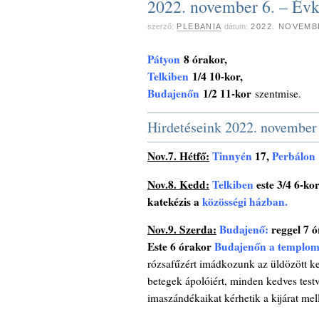
2022. november 6. – Év
szerző:
PLEBANIA
dátum:
2022. NOVEMB
Pátyon
8 órakor,
Telkiben
1/4 10-kor,
Budajenőn
1/2 11-kor
szentmise.
Hirdetéseink 2022. november 7
Nov.7. Hétfő:
Tinnyén
17,
Perbálon
Nov.8. Kedd:
Telkiben
este 3/4 6-ko
katekézis a
közösségi házban.
Nov.9. Szerda:
Budajenő:
reggel 7 
Este 6 órakor
Budajenőn a templo
rózsafűzért imádkozunk az üldözött ker
betegek ápolóiért, minden kedves testv
imaszándékaikat kérhetik a kijárat mell