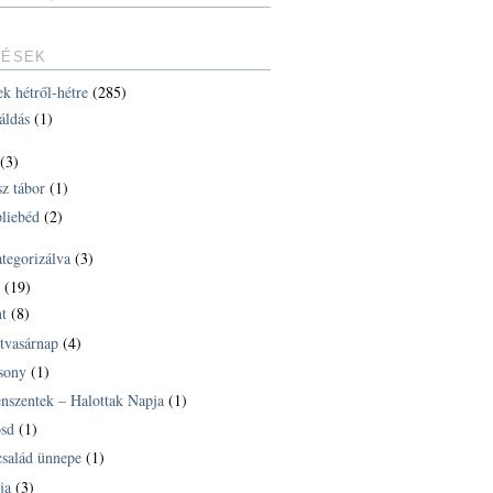
TÉSEK
ek hétről-hétre
(285)
áldás
(1)
(3)
sz tábor
(1)
liebéd
(2)
ategorizálva
(3)
k
(19)
t
(8)
tvasárnap
(4)
sony
(1)
nszentek – Halottak Napja
(1)
sd
(1)
család ünnepe
(1)
ja
(3)