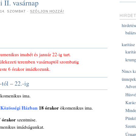
i II. vasárnap
 14. SZOMBAT
·
SZÓLJON HOZZÁ!
HIRDE
hirdetés
balázs
karitász
karitá
menikus imahét és január 22-ig tart.
krump
ülekezeti teremben vasárnaptól szombatig
este 6 órakor imádkozunk.
Nincs k
ünnepe
tól – 22.-ig
Adven
Húsvé
komenikus ima.
Karác
s Közösségi Házban
18 órakor
ökomenikus ima.
Minde
Pünkö
7 órakor
szentmise.
Szent
omenikus imádságunkat.
Úrnap