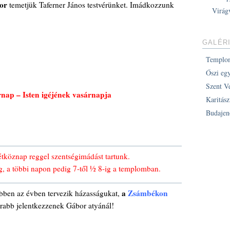
or
temetjük Taferner János testvérünket. Imádkozzunk
Virág
GALÉR
Templo
Őszi eg
Szent V
rnap – Isten igéjének vasárnapja
Karitás
Budajen
köznap reggel szentségimádást tartunk.
g, a többi napon pedig 7-től ½ 8-ig a templomban.
a
Zsámbékon
ebben az évben tervezik házasságukat,
abb jelentkezzenek Gábor atyánál!