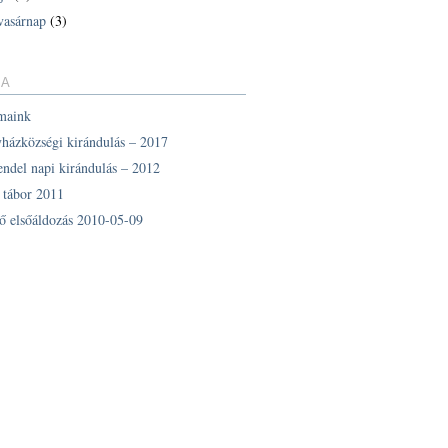
vasárnap
(3)
IA
maink
yházközségi kirándulás – 2017
endel napi kirándulás – 2012
z tábor 2011
ő elsőáldozás 2010-05-09