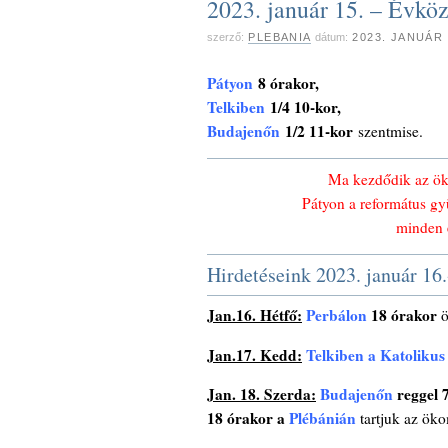
2023. január 15. – Évköz
szerző:
PLEBANIA
dátum:
2023. JANUÁR
Pátyon
8 órakor,
Telkiben
1/4 10-kor,
Budajenőn
1/2 11-kor
szentmise.
Ma kezdődik az öku
Pátyon a református gy
minden 
Hirdetéseink 2023. január 16.-
Jan.16. Hétfő:
Perbálon
18 órakor
ö
Jan.17. Kedd:
Telkiben a Katoliku
Jan. 18. Szerda:
Budajenőn
reggel 
18 órakor a
Plébánián
tartjuk az ök