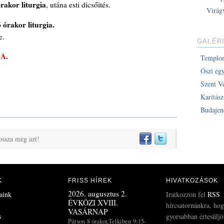
órakor liturgia
, utána esti dicsőités.
Virág
 órakor liturgia.
e.
GALÉR
JA
.
Templo
Őszi eg
Szent V
Karitás
Budajen
ossza meg azt!
K
FRISS HÍREK
HIVATKOZÁSOK
2026. augusztus 2.
aink
Iratkozzon fel
RSS
ÉVKÖZI XVIII.
hírcsatornánkra, ho
VASÁRNAP
s
gyorsabban értesülj
Pátyon 8 órakor,Telkiben 9:15-