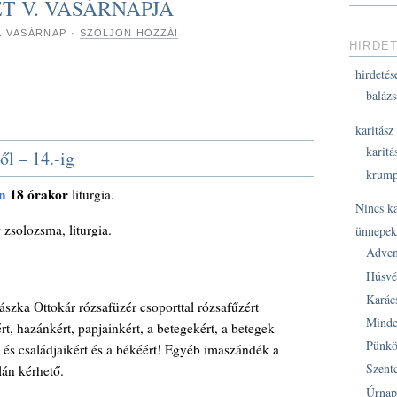
VÉT V. VASÁRNAPJA
7. VASÁRNAP
·
SZÓLJON HOZZÁ!
HIRDE
hirdetés
balázs
karitász
karitá
ől – 14.-ig
krump
n
18 órakor
liturgia.
Nincs k
r
zsolozsma, liturgia.
ünnepe
Adven
Húsvé
Karác
szka Ottokár rózsafüzér csoporttal rózsafűzért
Minde
, hazánkért, papjainkért, a betegekért, a betegek
Pünkö
 és családjaikért és a békéért! Egyéb imaszándék a
Szent
lán kérhető.
Úrnap