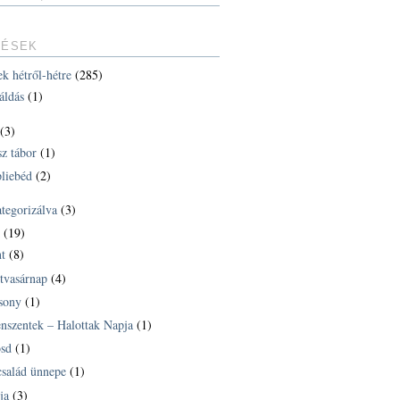
TÉSEK
ek hétről-hétre
(285)
áldás
(1)
(3)
sz tábor
(1)
liebéd
(2)
ategorizálva
(3)
k
(19)
t
(8)
tvasárnap
(4)
sony
(1)
nszentek – Halottak Napja
(1)
sd
(1)
család ünnepe
(1)
ja
(3)