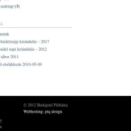
vasárnap
(3)
IA
maink
yházközségi kirándulás – 2017
endel napi kirándulás – 2012
z tábor 2011
ő elsőáldozás 2010-05-09
© 2012 Budajenő Plébánia
Webhosting: piq design
.
gy
ön