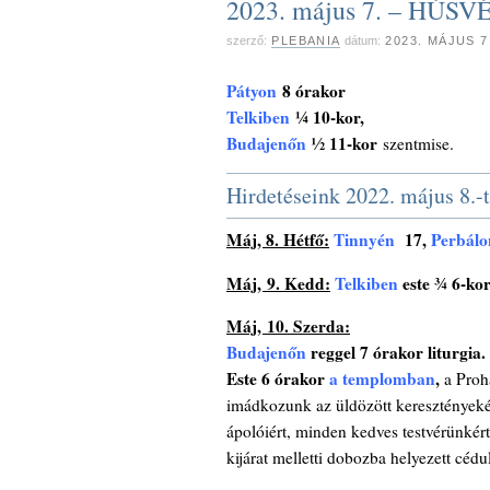
2023. május 7. – HÚS
szerző:
PLEBANIA
dátum:
2023. MÁJUS 
Pátyon
8 órakor
Telkiben
¼ 10-kor,
Budajenőn
½ 11-kor
szentmise.
Hirdetéseink 2022. május 8.-t
Máj, 8. Hétfő:
Tinnyén
17,
Perbálo
Máj, 9. Kedd:
Telkiben
este ¾ 6-ko
Máj, 10. Szerda:
Budajenőn
reggel 7 órakor liturgia.
Este 6 órakor
a templomban
,
a Prohá
imádkozunk az üldözött keresztényekért
ápolóiért, minden kedves testvérünkért
kijárat melletti dobozba helyezett cédu