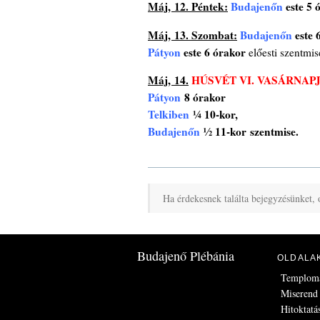
Máj, 12. Péntek:
Budajenőn
este 5 
Máj, 13. Szombat:
Budajenőn
este 6
Pátyon
este 6 órakor
előesti szentmis
Máj, 14.
HÚSVÉT VI. VASÁRNAP
Pátyon
8 órakor
Telkiben
¼ 10-kor,
Budajenőn
½ 11-kor
szentmise.
Ha érdekesnek találta bejegyzésünket, 
Budajenő Plébánia
OLDALA
Templom
Miserend
Hitoktatá