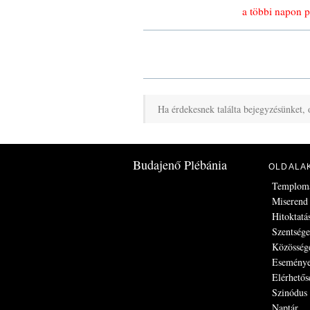
a többi napon 
Ha érdekesnek találta bejegyzésünket, 
Budajenő Plébánia
OLDALA
Templom
Miserend
Hitoktatá
Szentség
Közösség
Esemény
Elérhetős
Szinódus
Naptár