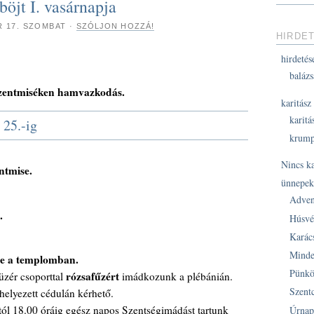
böjt I. vasárnapja
R 17. SZOMBAT
·
SZÓLJON HOZZÁ!
HIRDE
hirdetés
balázs
szentmiséken hamvazkodás.
karitász
karitá
 25.-ig
krump
Nincs k
ntmise.
ünnepe
Adven
.
Húsvé
Karác
Minde
se a templomban.
Pünkö
rózsafűzért
üzér csoporttal
imádkozunk a plébánián.
Szent
helyezett cédulán kérhető.
-tól 18.00 óráig egész napos Szentségimádást tartunk
Úrnap