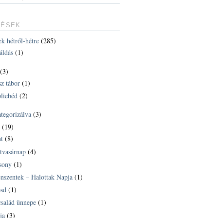
TÉSEK
ek hétről-hétre
(285)
áldás
(1)
(3)
sz tábor
(1)
liebéd
(2)
ategorizálva
(3)
k
(19)
t
(8)
tvasárnap
(4)
sony
(1)
nszentek – Halottak Napja
(1)
sd
(1)
család ünnepe
(1)
ja
(3)