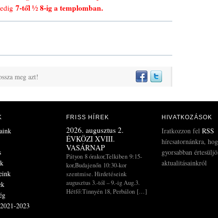
7-től ½ 8-ig a templomban.
pedig
ossza meg azt!
K
FRISS HÍREK
HIVATKOZÁSOK
2026. augusztus 2.
aink
Iratkozzon fel
RSS
ÉVKÖZI XVIII.
hírcsatornánkra, ho
VASÁRNAP
s
gyorsabban értesülj
Pátyon 8 órakor,Telkiben 9:15-
ek
aktualitásainkról
kor,Budajenőn 10:30-kor
eink
szentmise. Hirdetéseink
augusztus 3.-tól – 9.-ig Aug.3.
ek
Hétfő:Tinnyén 18, Perbálon […]
ég
 2021-2023