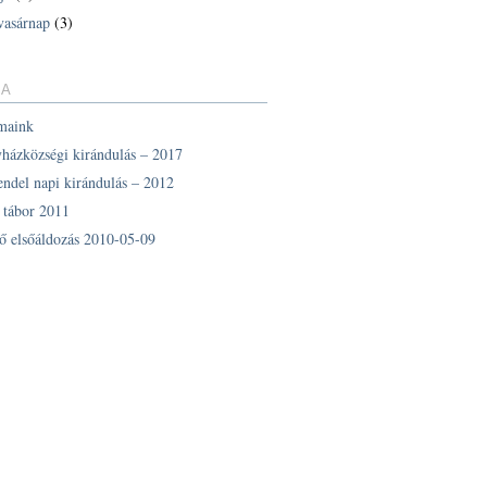
vasárnap
(3)
IA
maink
yházközségi kirándulás – 2017
endel napi kirándulás – 2012
z tábor 2011
ő elsőáldozás 2010-05-09