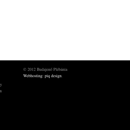
© 2012 Budajenő Plébánia
Webhosting: piq design
.
gy
ön