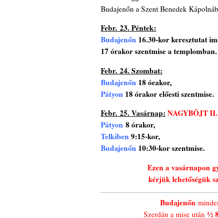
Budajenőn a Szent Benedek Kápolnába
Febr. 23. Péntek:
Budajenőn
16.30-kor
keresztutat i
17 órakor szentmise a templomban.
Febr. 24. Szombat:
Budajenőn
18 óeakor,
Pátyon
18 órakor előesti szentmise.
Febr. 25. Vasárnap:
NAGYBÖJT II
Pátyon
8 órakor,
Telkiben
9:15-kor,
Budajenőn
10:30-kor szentmise.
Ezen a vasárnapon gyű
kérjük lehetőségük sz
Budajenőn
minden
½ 8
Szerdán a mise után