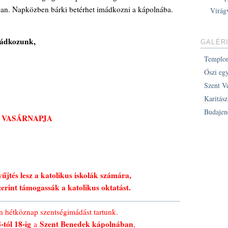
n. Napközben bárki betérhet imádkozni a kápolnába.
Virág
mádkozunk,
GALÉR
Templo
Őszi eg
Szent V
Karitás
Budajen
. VASÁRNAPJA
jtés lesz a katolikus iskolák számára,
erint támogassák a katolikus oktatást.
 hétköznap szentségimádást tartunk.
-tól 18-ig
Szent Benedek kápolnában
a
,