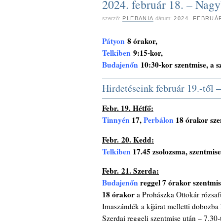
2024. február 18. – Nagy
szerző:
PLEBANIA
dátum:
2024. FEBRUÁ
Pátyon
8 órakor,
Telkiben
9:15-kor,
Budajenőn
10:30-kor szentmise, a 
Hirdetéseink február 19.-től –
Febr. 19. Hétfő:
Tinnyén
17,
Perbálon
18 órakor sze
Febr. 20. Kedd:
Telkiben
17.45 zsolozsma, szentmise
Febr. 21. Szerda:
Budajenőn
reggel 7 órakor szentmi
18 órakor
a Prohászka Ottokár rózsaf
Imaszándék a kijárat melletti dobozba 
Szerdai reggeli szentmise után – 7.30