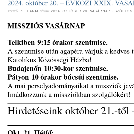
2024. október 20. – ÉVKÖZI XXIX. VAS
szerző:
PLEBANIA
dátum:
2024. OKTÓBER 20. VASÁRNAP
·
SZÓLJON 
MISSZIÓS VASÁRNAP
Telkiben 9:15 órakor szentmise.
A szentmise után agapéra várjuk a kedves t
Katolikus Közösségi Házba!
Budajenőn 10:30-kor szentmise.
Pátyon 10 órakor búcsúi szentmise.
A mai perselyadományaikat a missziók javá
Imádkozzunk a missziókban szolgálókért!
Hirdetéseink október 21.-től 
Okt. 21. Hétfő: