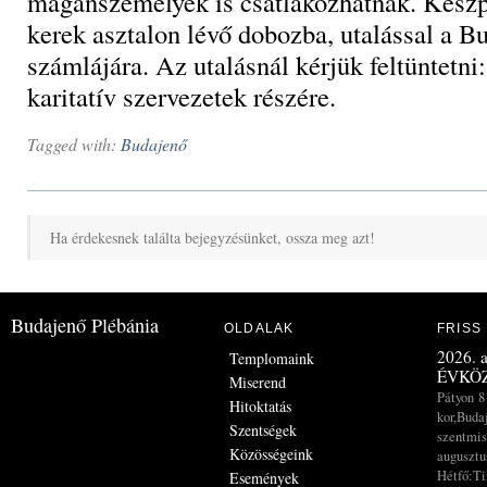
magánszemélyek is csatlakozhatnak. Készpé
kerek asztalon lévő dobozba, utalással a B
számlájára. Az utalásnál kérjük feltüntetn
karitatív szervezetek részére.
Tagged with:
Budajenő
Ha érdekesnek találta bejegyzésünket, ossza meg azt!
Budajenő Plébánia
OLDALAK
FRISS
2026. a
Templomaink
ÉVKÖZ
Miserend
Pátyon 8
Hitoktatás
kor,Buda
Szentségek
szentmis
Közösségeink
augusztus
Hétfő:Ti
Események