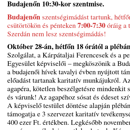
Budajenőn 10:30-kor szentmise.
Budajenőn
szentségimádást tartunk, hétfő
7:00-7:30
csütörtökön és pénteken
óráig a
Szerdán nem lesz szentségimádás!
Október 28-án, hétfőn 18 órától a plébá
Szolgálat, a Kárpátaljai Ferencesek és a pe
Egyesület képviselői – megköszönik a Buda
a budajenői hívek tavalyi évben nyújtott tá
előadást tartanak karitatív munkájukról. A
agapéra, kötetlen beszélgetésre mindenkit s
és várunk! Az agapéhoz sósat és édeset sz
A képviselő testület döntése alapján plébán
támogatja e 3 szervezet karitatív tevékenys
400 ezer Ft. értékben. Legkésőbb november