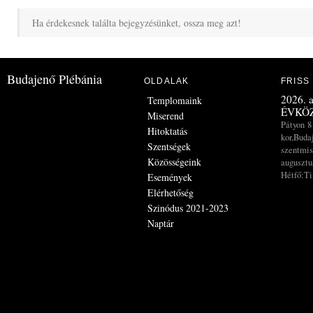
Ha érdekesnek találta bejegyzésünket, ossza meg azt!
Budajenő Plébánia
OLDALAK
FRISS
2026. a
Templomaink
ÉVKÖZ
Miserend
Pátyon 8
Hitoktatás
kor,Buda
Szentségek
szentmis
Közösségeink
augusztus
Hétfő:Ti
Események
Elérhetőség
Szinódus 2021-2023
Naptár