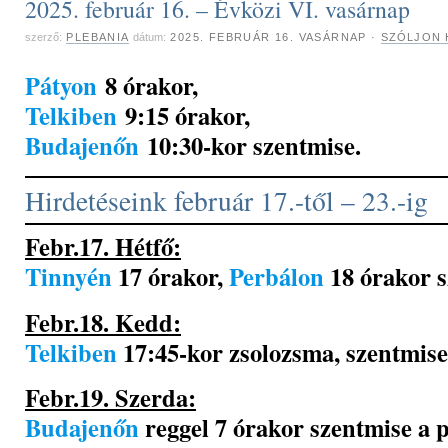
2025. február 16. – Évközi VI. vasárnap
szerző:
PLEBANIA
dátum:
2025. FEBRUÁR 16. VASÁRNAP
·
SZÓLJON 
Pátyon
8 órakor,
Telkiben
9:15 órakor,
Budajenőn
10:30-kor szentmise.
Hirdetéseink február 17.-től – 23.-ig
Febr.17. Hétfő:
Tinnyén
17 órakor,
Perbálon
18 órakor s
Febr.18. Kedd:
Telkiben
17:45-kor zsolozsma, szentmise
Febr.19. Szerda:
Budajenőn
reggel 7 órakor szentmise a 