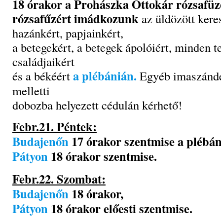
18 órakor a Prohászka Ottokár rózsafüz
rózsafűzért imádkozunk
az üldözött kere
hazánkért, papjainkért,
a betegekért, a betegek ápolóiért, minden t
családjaikért
a plébánián.
és a békéért
Egyéb imaszándék
melletti
dobozba helyezett cédulán kérhető!
Febr.21. Péntek:
Budajenőn
17 órakor szentmise a plébán
Pátyon
18 órakor szentmise.
Febr.22. Szombat:
Budajenőn
18 órakor,
Pátyon
18 órakor előesti szentmise.