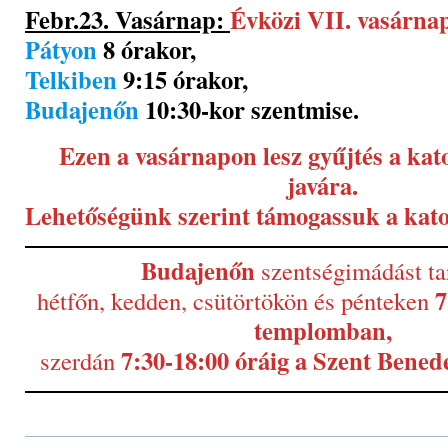
Febr.23. Vasárnap:
Évközi VII. vasárna
Pátyon
8 órakor,
Telkiben
9:15 órakor,
Budajenőn
10:30-kor szentmise.
Ezen a vasárnapon lesz gyűjtés a kat
javára.
Lehetőségünk szerint támogassuk a katol
Budajenőn
szentségimádást ta
7
hétfőn, kedden, csütörtökön és pénteken
templomban,
7:30-18:00 óráig a Szent Bene
szerdán