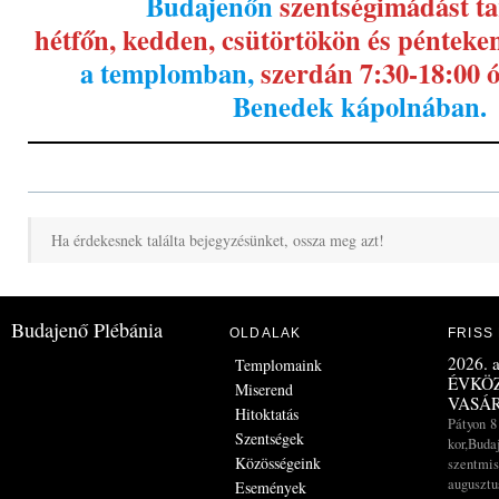
Budajenőn
szentségimádást t
hétfőn, kedden, csütörtökön és pénteken
a templomban,
szerdán 7:30-18:00 
Benedek kápolnában.
Ha érdekesnek találta bejegyzésünket, ossza meg azt!
Budajenő Plébánia
OLDALAK
FRISS
2026. a
Templomaink
ÉVKÖZ
Miserend
VASÁ
Hitoktatás
Pátyon 8
Szentségek
kor,Buda
Közösségeink
szentmis
augusztus
Események