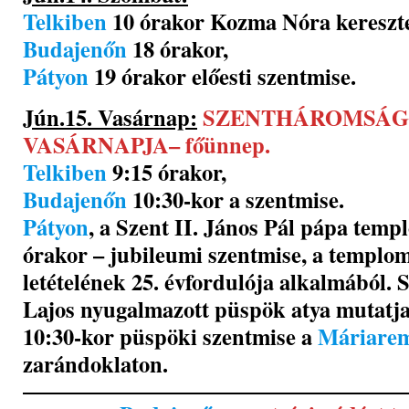
Telkiben
10 órakor Kozma Nóra kereszte
Budajenőn
18 órakor,
Pátyon
19 órakor előesti szentmise.
Jún.15. Vasárnap:
SZENTHÁROMSÁG
VASÁRNAPJA– főünnep.
Telkiben
9:15 órakor,
Budajenőn
10:30-kor a szentmise.
Pátyon
, a Szent II. János Pál pápa tem
órakor – jubileumi szentmise, a templo
letételének 25. évfordulója alkalmából. 
Lajos nyugalmazott püspök atya mutatja
10:30-kor püspöki szentmise a
Máriarem
zarándoklaton.