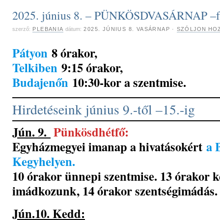
2025. június 8. – PÜNKÖSDVASÁRNAP –
szerző:
PLEBANIA
dátum:
2025. JÚNIUS 8. VASÁRNAP
·
SZÓLJON HOZ
Pátyon
8 órakor,
Telkiben
9:15 órakor,
Budajenőn
10:30-kor a szentmise.
Hirdetéseink június 9.-től –15.-ig
Jún. 9.
Pünkösdhétfő:
Egyházmegyei imanap a hivatásokért
a 
Kegyhelyen.
10 órakor ünnepi szentmise. 13 órakor k
imádkozunk, 14 órakor szentségimádás.
Jún.10. Kedd: