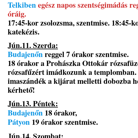
Telkiben
egész napos szentségimádás reg
óráig.
17:45-kor zsolozsma, szentmise. 18:45-ko
katekézis.
Jún.11. Szerda:
Budajenőn
reggel 7 órakor szentmise.
18 órakor a Prohászka Ottokár rózsafüz
rózsafűzért imádkozunk a templomban.
imaszándék a kijárat melletti dobozba h
kérhető!
Jún.13. Péntek:
Budajenőn
18 órakor,
Pátyon
19 órakor szentmise.
Jún.14. Szombat: