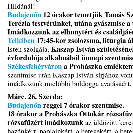
Hildánál!
Budajenőn
12 órakor temetjük Tamás S
Terézia testvérünket, utána gyászmise 
Imádkozzunk az elhunytért és családjáé
Telkiben
17:45-kor zsolozsma, liturgia ál
Kaszap István születéséne
Isten szolgája,
évfordulója alkalmából ünnepi szentmise
Székesfehérváron
a Prohászka emlékte
szentmise után Kaszap István sírjához von
imádkozunk mielőbbi boldoggá avatásáért.
Márc. 26. Szerda:
Budajenőn
reggel 7 órakor szentmise.
18 órakor a Prohászka Ottokár rózsafüz
rózsafűzért imádkozunk
az üldözött kere
hazánkért, papjainkért, a betegekért, a bete