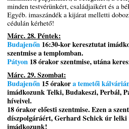
minden testvérünkért, családjaikért és a bé
Egyéb. imaszándék a kijárat melletti doboz
cédulán kérhető!
Márc. 28. Péntek:
Budajenőn
16:30-kor keresztutat imádk
szentmise a templomban.
Pátyon
18 órakor szentmise, utána keres
Márc. 29. Szombat:
Budajenőn
15 órakor
a temetői kálváriá
imádkozunk Telki, Budakeszi, Perbál, P
híveivel.
18 órakor előesti szentmise. Ezen a sze
díszpolgáráért, Gerhard Schick úr lelki
imádkozunk!