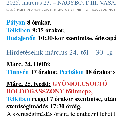
2025. március 23. – NAGYBÖJT III. VA
szerző:
PLEBANIA
dátum:
2025. MÁRCIUS 24. HÉTFŐ
·
SZÓLJON HOZ
Pátyon
8 órakor,
Telkiben
9:15 órakor,
Budajenőn
10:30-kor szentmise, édesap
Hirdetéseink március 24.-től – 30.-ig
Márc. 24. Hétfő:
Tinnyén
17 órakor,
Perbálon
18 órakor s
Márc. 25. Kedd:
GYÜMÖLCSOLTÓ
BOLDOGASSZONY főünnepe,
Telkiben
reggel 7 órakor szentmise, utá
szentségimádás 17:30 óráig.
A szentségimádás óráira jelentkezni lehet 