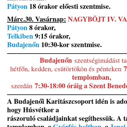
Pátyon
18 órakor előesti szentmise.
Márc.30. Vasárnap:
NAGYBÖJT IV. V
Pátyon
8 órakor,
Telkiben
9:15 órakor,
Budajenőn
10:30-kor szentmise.
Budajenőn
szentségimádást ta
7
hétfőn, kedden, csütörtökön és pénteken
templomban,
7:30-18:00 óráig a Szent Bene
szerdán
A Budajenői Karitászcsoport idén is ad
hogy Húsvétkor a
rászoruló családjainkat segíthessük. A 
templomban, a
Gyárfás boltban
, a
Jenei