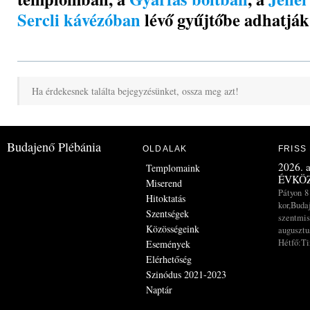
Sercli kávézóban
lévő gyűjtőbe adhatják 
Ha érdekesnek találta bejegyzésünket, ossza meg azt!
Budajenő Plébánia
OLDALAK
FRISS
2026. a
Templomaink
ÉVKÖZ
Miserend
Pátyon 8
Hitoktatás
kor,Buda
Szentségek
szentmis
Közösségeink
augusztus
Hétfő:Ti
Események
Elérhetőség
Szinódus 2021-2023
Naptár