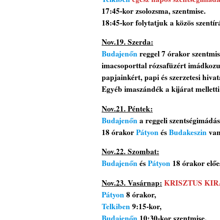
17:45-kor zsolozsma, szentmise.
18:45-kor folytatjuk a közös szentír
Nov.19. Szerda:
Budajenőn
reggel 7 órakor szentmis
imacsoporttal rózsafüzért imádkozu
papjainkért, papi és szerzetesi hivat
Egyéb imaszándék a kijárat melletti
Nov.21. Péntek:
Budajenőn
a reggeli szentségimádás 
18 órakor
Pátyon
és
Budakeszin
van
Nov.22. Szombat:
Budajenőn
és
Pátyon
18 órakor előes
Nov.23. Vasárnap:
KRISZTUS KIRÁ
Pátyon
8 órakor,
Telkiben
9:15-kor,
Budajenőn
10:30-kor szentmise.