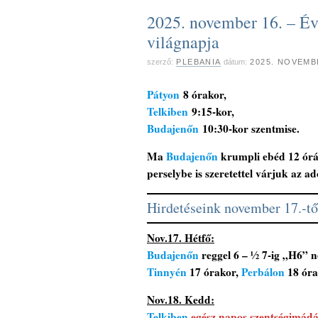
2025. november 16. – É
világnapja
szerző:
PLEBANIA
dátum:
2025. NOVEMB
Pátyon
8 órakor,
Telkiben
9:15-kor,
Budajenőn
10:30-kor szentmise.
Ma
Budajenőn
krumpli ebéd 12 órá
perselybe is szeretettel várjuk az 
Hirdetéseink november 17.-től
Nov.17. Hétfő:
Budajenőn
reggel 6 – ½ 7-ig „H6” 
Tinnyén
17 órakor,
Perbálon
18 óra
Nov.18. Kedd:
Telkiben
egész napos szentségimádá