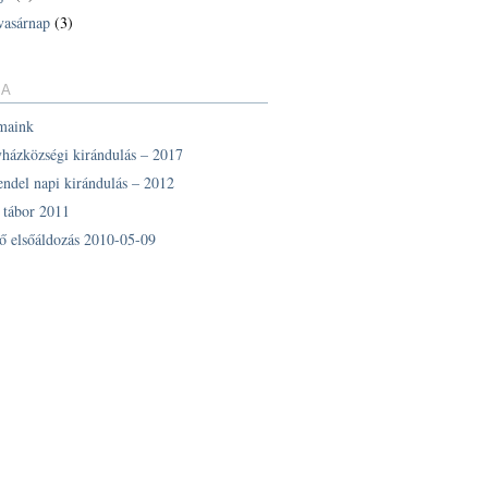
vasárnap
(3)
IA
maink
yházközségi kirándulás – 2017
endel napi kirándulás – 2012
z tábor 2011
ő elsőáldozás 2010-05-09