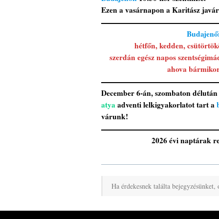
Ezen a vasárnapon a Karitász javára
Budajen
hétfőn, kedden, csütörtök
szerdán egész napos szentségimá
ahova bármikor 
December 6-án, szombaton délután 3
atya
adventi lelkigyakorlatot tart a
várunk!
2026
évi naptárak re
Ha érdekesnek találta bejegyzésünket, 