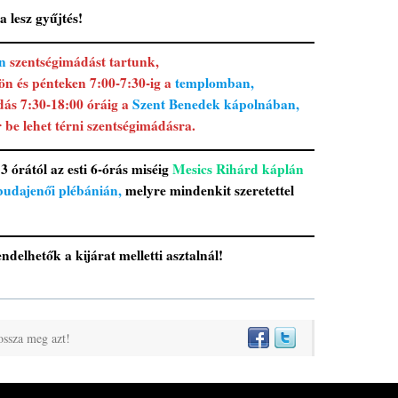
 lesz gyűjtés!
őn
szentségimádást tartunk,
ön és pénteken 7:00-7:30-ig a
templomban,
dás 7:30-18:00 óráig a
Szent Benedek kápolnában,
be lehet térni szentségimádásra.
 órától az esti 6-órás miséig
Mesics Rihárd káplán
budajenői plébánián,
melyre mindenkit szeretettel
ndelhetők a kijárat melletti asztalnál!
ossza meg azt!