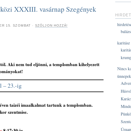
vközi XXXIII. vasárnap Szegények
HIRDE
hirdetés
ER 15. SZOMBAT
·
SZÓLJON HOZZÁ!
balázs
karitász
karitá
krump
tól.
Aki nem tud eljönni, a templomban kihelyezett
Nincs k
adományokat!
ünnepe
Adven
 – 23.-ig
Húsvé
Karác
néven taizéi imaalkalmat tartunk a templomban.
Minde
kor szentmise.
Pünkö
Szent
Úrnap
s
8-17:30-ig.