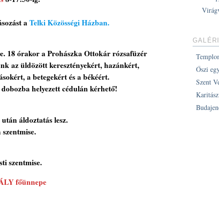
Virág
ásozást a
Telki Közösségi Házban.
GALÉR
e. 18 órakor a Prohászka Ottokár rózsafüzér
Templo
nk az üldözött keresztényekért, hazánkért,
Őszi eg
ásokért, a betegekért és a békéért.
Szent V
 dobozba helyezett cédulán kérhető!
Karitás
Budajen
után áldoztatás lesz.
 szentmise.
ti szentmise.
LY főünnepe