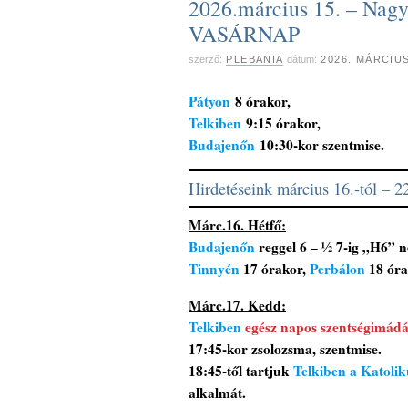
2026.március 15. – Nag
VASÁRNAP
szerző:
PLEBANIA
dátum:
2026. MÁRCIU
Pátyon
8 órakor,
Telkiben
9:15 órakor,
Budajenőn
10:30-kor szentmise.
Hirdetéseink március 16.-tól – 22
Márc.16. Hétfő:
Budajenőn
reggel 6 – ½ 7-ig „H6” 
Tinnyén
17 órakor,
Perbálon
18 óra
Márc.17. Kedd:
Telkiben
egész napos szentségimádás
17:45-kor zsolozsma, szentmise.
18:45-től tartjuk
Telkiben a Katoli
alkalmát.