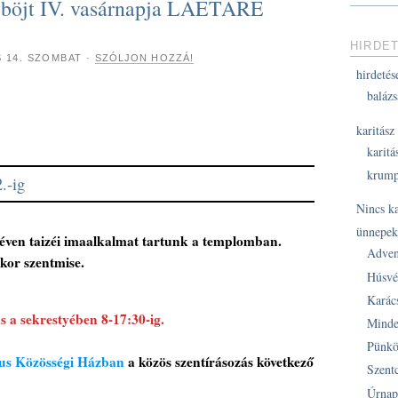
yböjt IV. vasárnapja LAETARE
HIRDE
S 14. SZOMBAT
·
SZÓLJON HOZZÁ!
hirdetés
balázs
karitász
karitá
krump
.-ig
Nincs k
ünnepe
néven taizéi imaalkalmat tartunk a templomban.
Adven
kor szentmise.
Húsvé
Karác
 a sekrestyében 8-17:30-ig.
Minde
Pünkö
kus Közösségi Házban
a közös szentírásozás következő
Szent
Úrnap