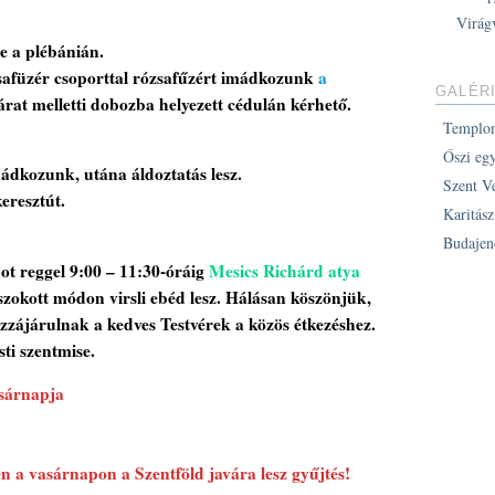
Virág
e a plébánián.
safüzér csoporttal rózsafűzért imádkozunk
a
GALÉR
rat melletti dobozba helyezett cédulán kérhető.
Templo
Őszi eg
ádkozunk, utána áldoztatás lesz.
Szent V
eresztút.
Karitás
Budajen
apot reggel 9:00 – 11:30-óráig
Mesics Richárd atya
gszokott módon virsli ebéd lesz. Hálásan köszönjük,
zzájárulnak a kedves Testvérek a közös étkezéshez.
sti szentmise.
sárnapja
n a vasárnapon a Szentföld javára lesz gyűjtés!