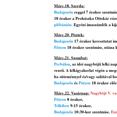
Márc.18. Szerda:
Budajenőn
reggel 7 órakor szentmis
18 órakor a Prohászka Ottokár róz
plébánián.
Egyéni imaszándék a kijá
Márc.20. Péntek:
Budajenőn
17 órakor keresztutat im
Pátyon
18 órakor szentmise, utána k
Márc.21. Szombat:
Perbálon
, az idei nagyböjti lelki n
vezeti. A lelkigyakorlat végén a me
ha süteménnyel és/vagy salátával ho
Budajenőn
és
Pátyon
18 órakor előe
Márc.22. Vasárnap:
Nagyböjt V. va
Pátyon
8 órakor,
Telkiben
9:15 órakor,
Budajenőn
10:30-kor szentmise.
Eze