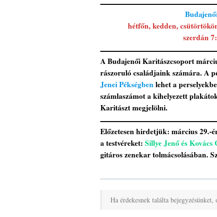
Budajenő
hétfőn, kedden, csütörtökö
szerdán 7
A Budajenői Karitászcsoport márciu
rászoruló családjaink számára. A p
Jenei Pékségben
lehet a perselyekbe 
számlaszámot a kihelyezett plakáto
Karitászt megjelölni.
Előzetesen hirdetjük: március 29.-é
a testvéreket:
Sillye Jenő és Kovács
gitáros zenekar tolmácsolásában. S
Ha érdekesnek találta bejegyzésünket, 