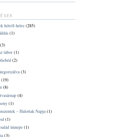
TÉSEK
ek hétről-hétre
(285)
áldás
(1)
(3)
sz tábor
(1)
liebéd
(2)
ategorizálva
(3)
k
(19)
t
(8)
tvasárnap
(4)
sony
(1)
nszentek – Halottak Napja
(1)
sd
(1)
család ünnepe
(1)
ja
(3)