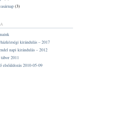
vasárnap
(3)
IA
maink
yházközségi kirándulás – 2017
endel napi kirándulás – 2012
z tábor 2011
ő elsőáldozás 2010-05-09