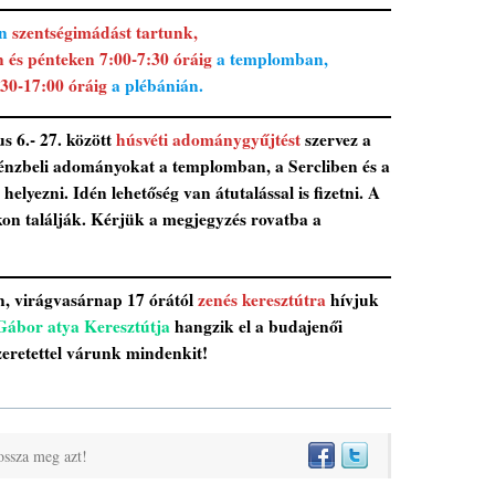
n
szentségimádást tartunk,
n és pénteken 7:00-7:30 óráig
a templomban,
:30-17:00 óráig
a plébánián.
s 6.- 27. között
húsvéti adománygyűjtést
szervez a
énzbeli adományokat a templomban, a Sercliben és a
helyezni. Idén lehetőség van átutalással is fizetni. A
kon találják. Kérjük a megjegyzés rovatba a
n, virágvasárnap 17 órától
zenés keresztútra
hívjuk
 Gábor atya Keresztútja
hangzik el a budajenői
zeretettel várunk mindenkit!
ossza meg azt!